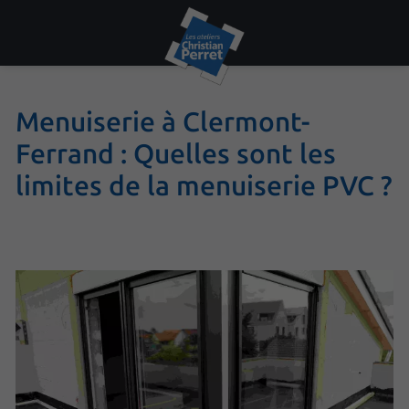
Menuiserie à Clermont-
Ferrand : Quelles sont les
limites de la menuiserie PVC ?