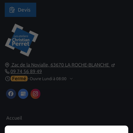
Devis
Zac de la Novialle,
63670
LA ROCHE-BLANCHE
09 74 56 89 49
Fermé
⋅ Ouvre Lundi à 08:00
Accueil
Contactez-nous