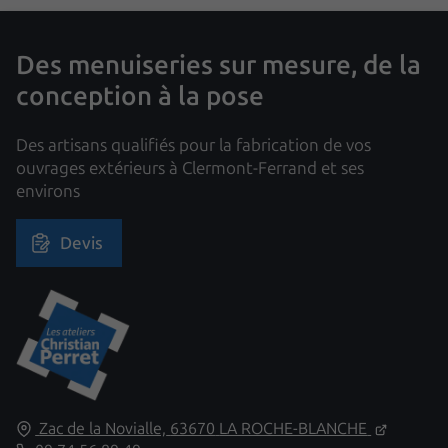
détaillé des différentes gammes de fenêtres PVC
double vitrage ainsi que les critères à considérer
lors de votre sélection.
Des menuiseries sur mesure, de la
conception à la pose
Des artisans qualifiés pour la fabrication de vos
ouvrages extérieurs à Clermont-Ferrand et ses
environs
Devis
Zac de la Novialle,
63670
LA ROCHE-BLANCHE