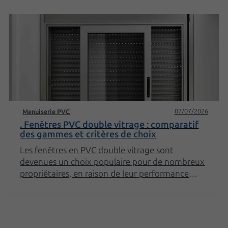
les profilés, les finitions et les performances
thermiques. Chaque section vous apportera des
informations précieuses pour mieux comprendre
l'intérêt de ce matériau dans le domaine de la
menuiserie.
07/07/2026
Menuiserie PVC
. Fenêtres PVC double vitrage : comparatif
des gammes et critères de choix
Les fenêtres en PVC double vitrage sont
devenues un choix populaire pour de nombreux
propriétaires, en raison de leur performance
énergétique et de leur esthétique. Cependant,
avec la multitude de gammes disponibles sur le
marché, il peut être difficile de faire un choix
éclairé. Cet article vous propose un comparatif