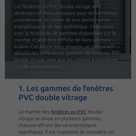
Les fenêtres en PVC double vitrage sont
devenues un choix populaire pour de nombreux
propriétaires, en raison de leur performance
énergétique et de leur esthétique. Cependant,
avec la multitude de gammes disponibles sur le
marché, il peut être difficile de faire un choix
éclairé. Cet article vous propose un comparatif
détaillé des différentes gammes de fenêtres PVC
double vitrage ainsi que les critères à considérer
lors de votre sélection.
1. Les gammes de fenêtres
PVC double vitrage
Le marché des
fenêtres en PVC
double
vitrage se divise en plusieurs gammes,
chacune offrant des caractéristiques
spécifiques. Il est important de connaître ces