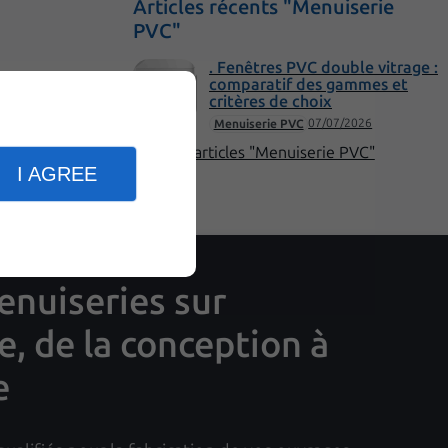
Articles récents "Menuiserie
PVC"
. Fenêtres PVC double vitrage :
comparatif des gammes et
critères de choix
07/07/2026
Menuiserie PVC
Plus d'articles "Menuiserie PVC"
I AGREE
nuiseries sur
, de la conception à
e