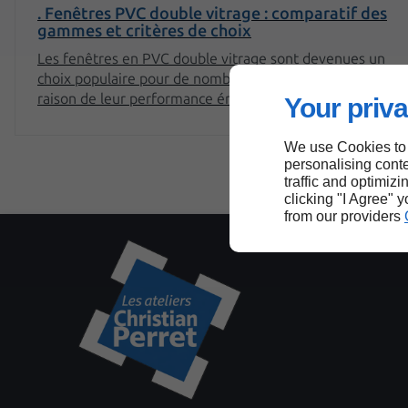
. Fenêtres PVC double vitrage : comparatif des
gammes et critères de choix
Les fenêtres en PVC double vitrage sont devenues un
choix populaire pour de nombreux propriétaires, en
raison de leur performance énergétique et de leur
Your priva
esthétique. Cependant, avec la multitude de gammes
disponibles sur le marché, il peut être difficile de faire un
We use Cookies to
choix éclairé. Cet article vous propose un comparatif
personalising conte
détaillé des différentes gammes de fenêtres PVC double
traffic and optimizi
vitrage ainsi que les critères à considérer lors de votre
clicking "I Agree" 
from our providers
sélection.