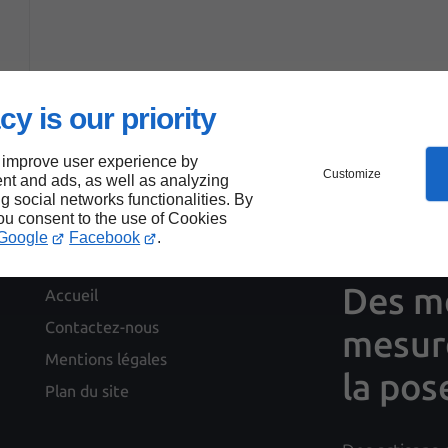
cy is our priority
 improve user experience by
Customize
nt and ads, as well as analyzing
ng social networks functionalities. By
you consent to the use of Cookies
Google
Facebook
.
Des me
Accueil
Contactez-nous
mesure
Mentions légales
la pos
Plan du site