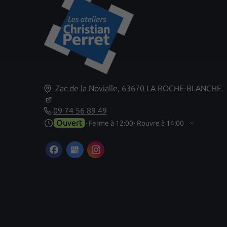
Zac de la Novialle,
63670
LA ROCHE-BLANCHE
09 74 56 89 49
Ouvert
⋅ Ferme à 12:00
⋅ Rouvre à 14:00