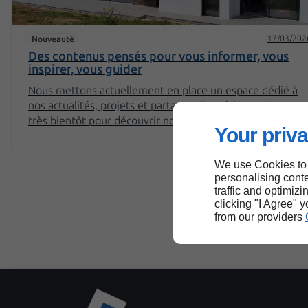
17/03/202
Nouveauté
Des contenus pensés pour vous informer, vous
inspirer, vous guider
Nous mettons actuellement en place un espace dédié à
nos actualités, projets et partages d'expérience. Revenez
très bientôt pour découvrir nos premiers articles !
Your priva
We use Cookies to
personalising conte
traffic and optimizi
clicking "I Agree" 
from our providers