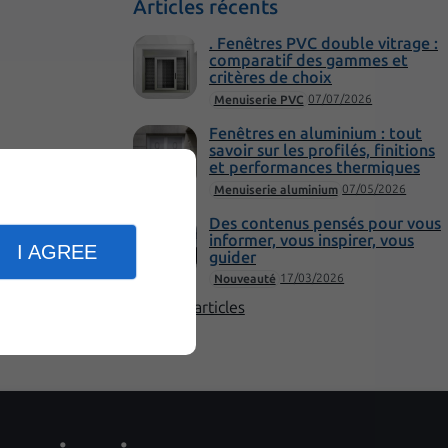
Articles récents
. Fenêtres PVC double vitrage :
comparatif des gammes et
critères de choix
07/07/2026
Menuiserie PVC
Fenêtres en aluminium : tout
savoir sur les profilés, finitions
et performances thermiques
07/05/2026
Menuiserie aluminium
Des contenus pensés pour vous
informer, vous inspirer, vous
I AGREE
guider
17/03/2026
Nouveauté
Plus d'articles