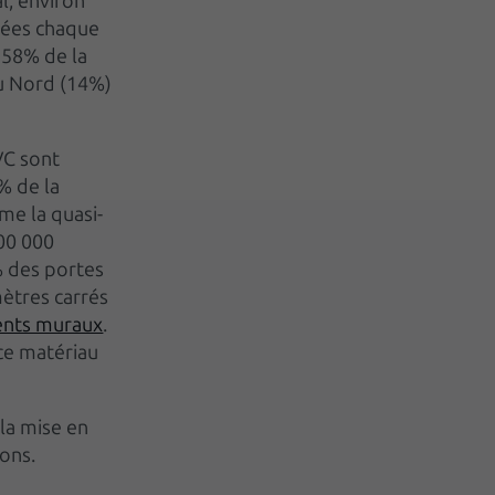
l, environ
uées chaque
c 58% de la
du Nord (14%)
VC sont
% de la
me la quasi-
900 000
% des portes
mètres carrés
nts muraux
.
 ce matériau
la mise en
ons.