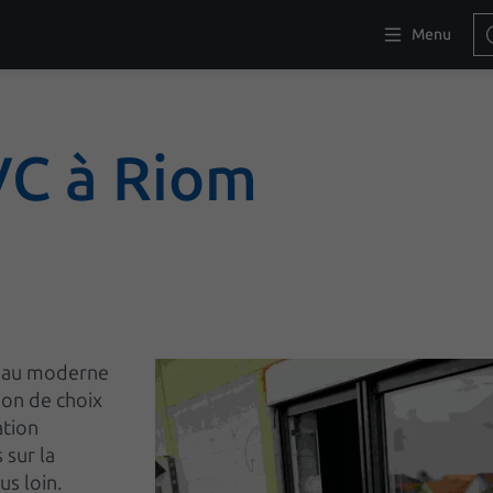
Menu
VC à Riom
riau moderne
ion de choix
ation
 sur la
us loin.