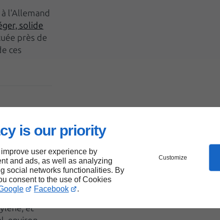
t à l'Allemand
éger, solide
ituée près de
de ces
cy is our priority
C
 improve user experience by
m.
Customize
nt and ads, as well as analyzing
ng social networks functionalities. By
you consent to the use of Cookies
Google
Facebook
.
laire au
ylène, et