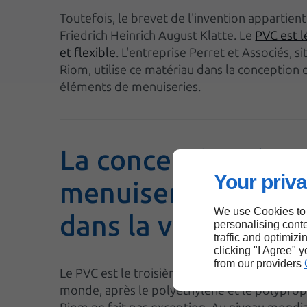
Toutefois, le brevet de l'invention appartien
Friedrich Heinrich August Klatte. Le
PVC est l
et flexible
. L'entreprise Perret et Associés, s
Riom, utilise ce matériau dans la conception 
éléments de menuiseries.
La conception de
Your priva
menuiseries en PV
We use Cookies to
dans la ville de Rio
personalising conte
traffic and optimizi
clicking "I Agree" 
from our providers
Le PVC est le troisième matériau le plus popu
monde, après le polyéthylène et le polyprop