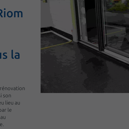
 Riom
s la
 rénovation
i son
eu lieu au
par le
 au
e.