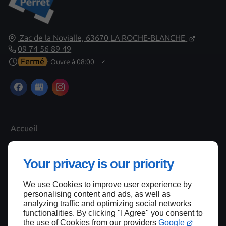
Zac de la Novialle,
63670
LA ROCHE-BLANCHE
09 74 56 89 49
Fermé
⋅ Ouvre à 08:00
Accueil
Contactez-nous
Mentions légales
Your privacy is our priority
Plan du site
We use Cookies to improve user experience by
personalising content and ads, as well as
analyzing traffic and optimizing social networks
functionalities. By clicking "I Agree" you consent to
Haut de page
the use of Cookies from our providers
Google