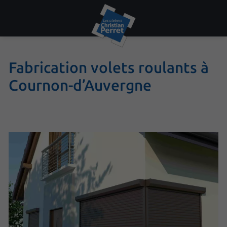
Fabrication volets roulants à
Cournon-d’Auvergne