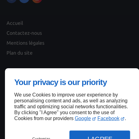
Accueil
Contactez-nous
Mentions légales
Plan du site
Haut de page
Your privacy is our priority
We use Cookies to improve user experience by
personalising content and ads, as well as analyzing
traffic and optimizing social networks functionalities.
By clicking "I Agree" you consent to the use of
Cookies from our providers
Google
Facebook
.