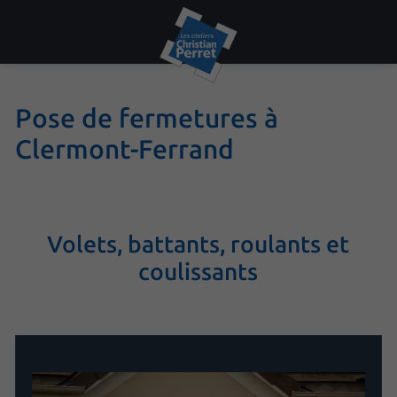
Pose de fermetures à
Clermont-Ferrand
Volets, battants, roulants et
coulissants