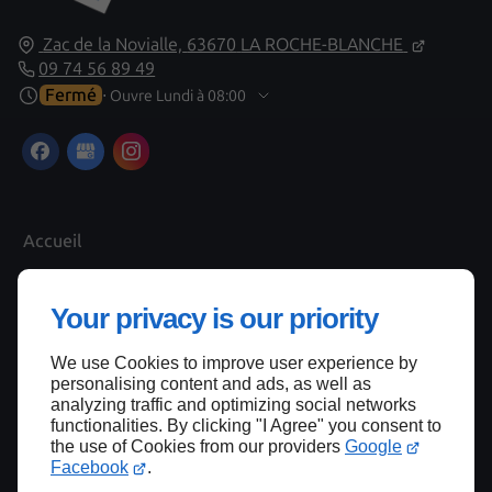
Zac de la Novialle,
63670
LA ROCHE-BLANCHE
09 74 56 89 49
Fermé
⋅ Ouvre Lundi à 08:00
Accueil
Contactez-nous
Mentions légales
Your privacy is our priority
Plan du site
We use Cookies to improve user experience by
personalising content and ads, as well as
analyzing traffic and optimizing social networks
functionalities. By clicking "I Agree" you consent to
Haut de page
the use of Cookies from our providers
Google
Facebook
.