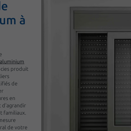
de
ium à
e
 aluminium
ocies produit
liers
ifiés de
er
ures en
t d'agrandir
t familiaux.
 mesure
ral de votre