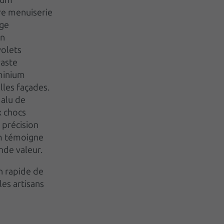
re menuiserie
nge
on
volets
vaste
uminium
lles façades.
 alu de
x chocs
 précision
m témoigne
ande valeur.
n rapide de
es artisans