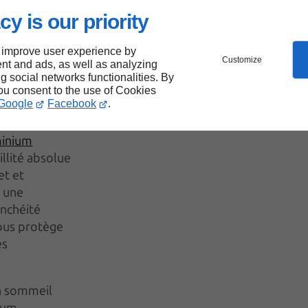
ium à
cy is our priority
 improve user experience by
Customize
nt and ads, as well as analyzing
ng social networks functionalities. By
you consent to the use of Cookies
Google
Facebook
.
ssite une
orts bruits
minium
llité absolue
et et
c une
anchéité
ous protège
ès
un sommeil
nium