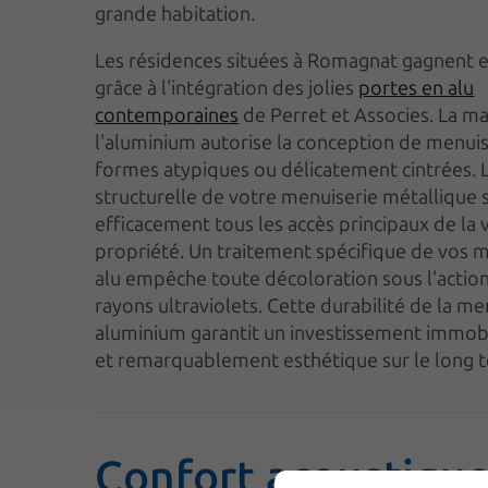
grande habitation.
Les résidences situées à Romagnat gagnent 
grâce à l'intégration des jolies
portes en alu
contemporaines
de Perret et Associes. La ma
l'aluminium autorise la conception de menuis
formes atypiques ou délicatement cintrées. L
structurelle de votre menuiserie métallique 
efficacement tous les accès principaux de la 
propriété. Un traitement spécifique de vos 
alu empêche toute décoloration sous l'action
rayons ultraviolets. Cette durabilité de la me
aluminium garantit un investissement immob
et remarquablement esthétique sur le long 
Confort acoustique