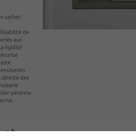
en cachet
lléabilité de
eries aux
a rigidité
sécurise
vaste
menuiseries
 directe des
nuiserie
ilier pérenne
terme.
 et